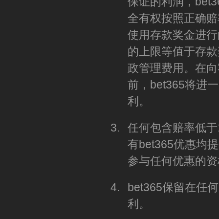
保证的利润，be
全有权按照正确赔
使用存款奖金进行
的上限等值于存款
政管理费用。在向
前，bet365
利。
任何包含赔率低于
有bet365优惠
参与任何优惠的资
bet365保留
利。