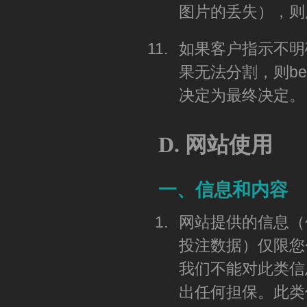
图片的丢失），则
如果客户指示不明
果无法分割，则be
决定为最终决定。
D. 网站使用
一、信息和内容
网站提供的信息（
投注数据）仅限您
我们不能对此类信
出任何担保。此类