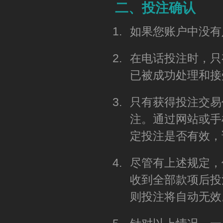
二、投注确认
如果您账户中没有
在电话投注时，只
已被成功处理和接
只有获得投注交易
注。通过网站或手
定投注是否有效，
尽管有上述规定，
收到全部款项后投
则投注将自动无效