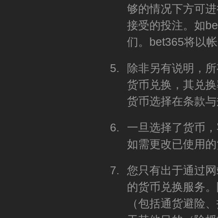
够的情况下方可进
接受的投注。如b
们。bet365将
除非另有说明，所
货币兑换，其兑换
货币选择在条款与
一旦选择了货币，
如需更改已使用的
您只有出于通过网
的货币兑换服务。
（包括通货避险、