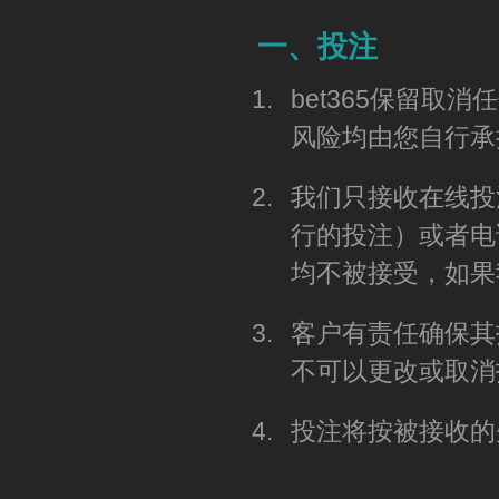
一、投注
bet365保留
风险均由您自行承
我们只接收在线投
行的投注）或者电
均不被接受，如果
客户有责任确保其
不可以更改或取消
投注将按被接收的