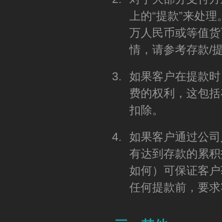
上的“提款”来处
万人民币或等值货
情，请参考存款/
如果客户在提款时
费的权利，这包括
扣除。
如果客户通过公司
有达到存款的累积
如何）可保证客户
任何提款前，要求