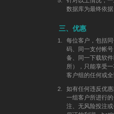
针对以上情况，一旦
数据库为最终依据
三、优惠
每位客户，包括同
码、同一支付帐号（
备、同一下载软件
所），只能享受一
客户组的任何或全
如有任何违反优惠
一组客户所进行的
注、无风险投注或