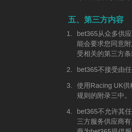
五、第三方内容
bet365从众
能会要求您同意附
受相关的第三方条
bet365不接
使用Racing 
规则的附录三中。
bet365不允
三方服务供应商有
商为bet365