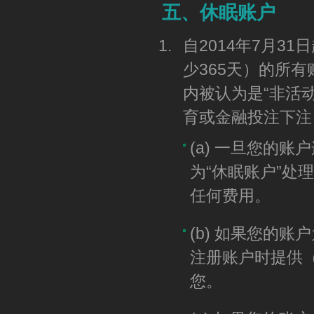
五、休眠账户
自2014年7月3
少365天）的所
内被认为是“非活动
育或金融投注下注；
(a) 一旦您的账
为“休眠账户”处
任何费用。
(b) 如果您的账
注册账户时提供
您。