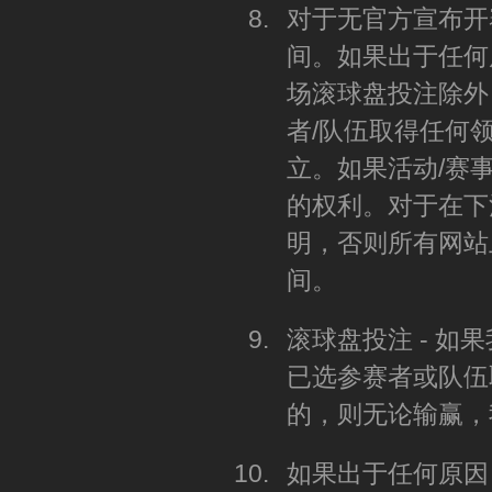
对于无官方宣布开
间。如果出于任何
场滚球盘投注除外
者/队伍取得任何
立。如果活动/赛事
的权利。对于在下
明，否则所有网站上
间。
滚球盘投注 - 
已选参赛者或队伍
的，则无论输赢，
如果出于任何原因