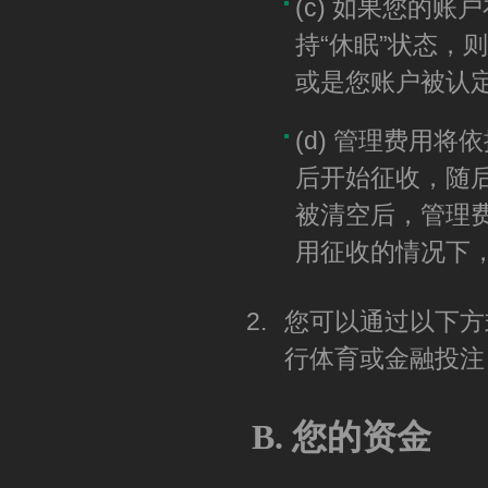
(c) 如果您的账
持“休眠”状态，
或是您账户被认定
(d) 管理费用
后开始征收，随后
被清空后，管理费
用征收的情况下
您可以通过以下方式
行体育或金融投注；
B. 您的资金